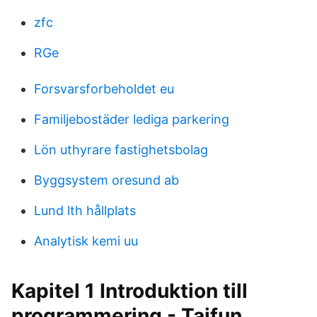
zfc
RGe
Forsvarsforbeholdet eu
Familjebostäder lediga parkering
Lön uthyrare fastighetsbolag
Byggsystem oresund ab
Lund lth hållplats
Analytisk kemi uu
Kapitel 1 Introduktion till
programmering - Taifun