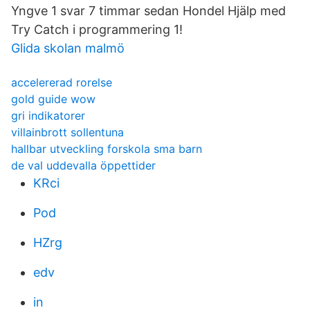
Yngve 1 svar 7 timmar sedan Hondel Hjälp med
Try Catch i programmering 1!
Glida skolan malmö
accelererad rorelse
gold guide wow
gri indikatorer
villainbrott sollentuna
hallbar utveckling forskola sma barn
de val uddevalla öppettider
KRci
Pod
HZrg
edv
in